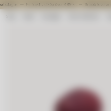
Fri frakt vid köp över 499 kr.
Snabb leverans inom 3 a
Shop
Outlet
Konstglas
Artist Collection
Su