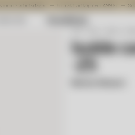
rbetsdagar.
Fri frakt vid köp över 499 kr.
Snabb levera
mmer Sale
Start
Shop
Interiör
Deko
Isolde 
-25
Markus Åkesson