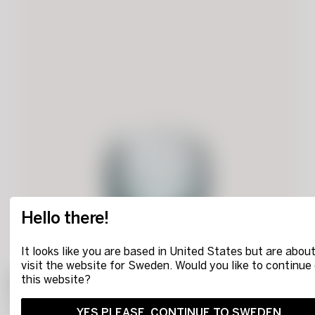
Hello there!
It looks like you are based in United States but are about
visit the website for Sweden. Would you like to continue
Moss ljuslykta cirkulär 73mm
this website?
Åsa Jungnelius
YES PLEASE, CONTINUE TO SWEDEN