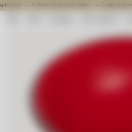
r.
Fri frakt vid köp över 499 kr.
Snabb leverans inom 3
Shop
Outlet
Konstglas
Artist Collection
Su