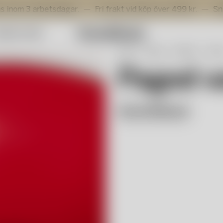
 arbetsdagar.
Fri frakt vid köp över 499 kr.
Snabb leve
mmer Sale
Start
Shop
Interiör
Vase
Pagod v
Anne Nilsson