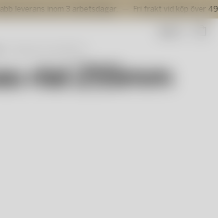
rans inom 3 arbetsdagar.
Fri frakt vid köp över 499 kr.
Sök
r
Pagod vas röd 255mm
as röd 255mm