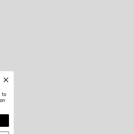
 to
 on