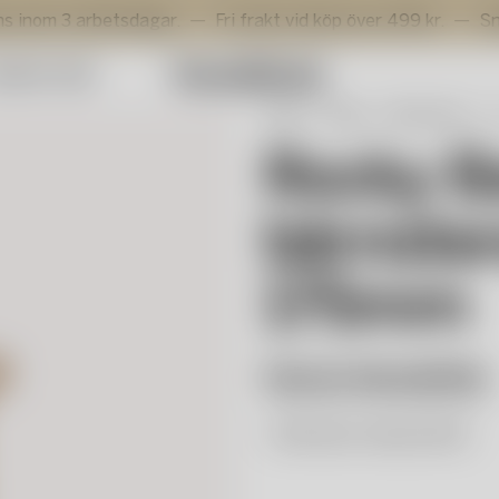
rbetsdagar.
Fri frakt vid köp över 499 kr.
Snabb levera
mmer Sale
Start
Shop
Våra serier
R
Rocky B
bärnsten
175mm
Hanna Hansdotter
Elle Decor Award 2024