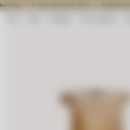
Fri frakt vid köp över 499 kr.
Snabb leverans inom 3 a
Shop
Outlet
Konstglas
Artist Collection
Su