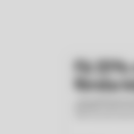
Få 15% r
My palace Home, en liten tr
första 
förtrollande förmåga att fån
Produktinformation
…när du anmäler dig till K
erbjudanden, events och nya
*Gäller inte på redan nedsatta 
3 900 SEK