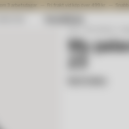
betsdagar.
Fri frakt vid köp över 499 kr.
Snabb leveran
mmer Sale
Start
Artist Collection
My 
My pala
23
Bertil Vallien