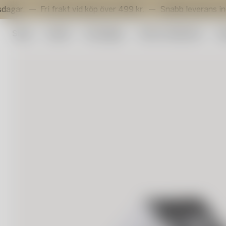
Fri frakt vid köp över 499 kr.
Snabb leverans inom 3 ar
Shop
Outlet
Konstglas
Artist Collection
Su