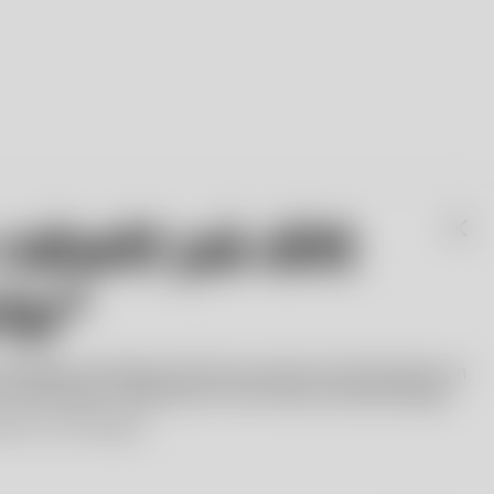
abatt på ditt
ansparenta skulptur med sin
köp*
ga upp och leka med ljus.
osta Bodas nyhetsbrev! Bli först med att få information om
 lanseringar. Välkommen till vår värld av ikonisk design.
priser och konstglas.