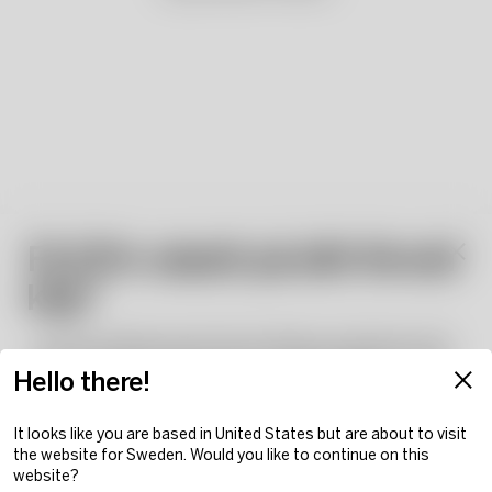
Få 15% rabatt på ditt första
köp*
…när du anmäler dig till Kosta Bodas nyhetsbrev! Bli
först med att få information om erbjudanden, events
Hello there!
och nya lanseringar. Välkommen till vår värld av
ikonisk design.
It looks like you are based in United States but are about to visit
*Gäller inte på redan nedsatta priser och konstglas.
the website for Sweden. Would you like to continue on this
website?