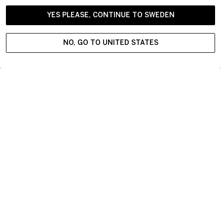
YES PLEASE, CONTINUE TO SWEDEN
E-postadress:
Anmäl dig
NO, GO TO UNITED STATES
Klicka i för att acceptera våra
användarvillkor
Kosta Boda erbjuder inspirerande konstglas och samtida bruks-
och inredningsprodukter med ursprung från svensk
designtradition. Vårt sortiment styr mot en modern livsstil och
är progressivt och modigt med integritet i en premiumposition.
På vårt glasbruk i Kosta har ugnarna varit igång sedan 1742.
Alla produkter