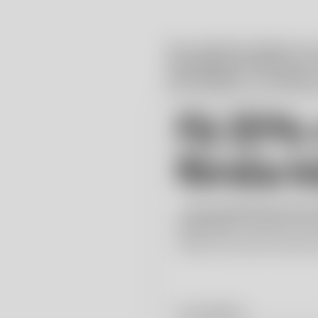
Åsa Jungnelius Snippan är en
Nu lanseras skulpturen för 
presentobjekt — en skulptur, 
är nu! Det handlar om en femi
och gullig, inte underkuvad 
Få 15% r
lanseras skulpturen för förs
mindre format. Snippan Clea
Collection är formgjuten i vå
första 
handmålad med flytande plat
Produktinformation
…när du anmäler dig till K
erbjudanden, events och nya
*Gäller inte på redan nedsatta 
1 700 SEK
E-postadress: