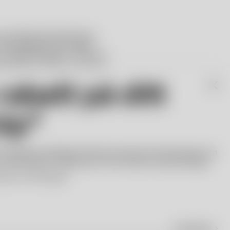
 samtida feministisk ikon.
första gången som mindre
en skål, en bärare. ”Dess tid
ninitet som inte är så snäll
på något sätt”, säger Åsa. Nu
abatt på ditt
ta gången som en skål i
r/Gold för Kosta Boda Artist
r glashytta här i Kosta och
köp*
ina.
osta Bodas nyhetsbrev! Bli först med att få information om
 lanseringar. Välkommen till vår värld av ikonisk design.
priser och konstglas.
Anmäl dig