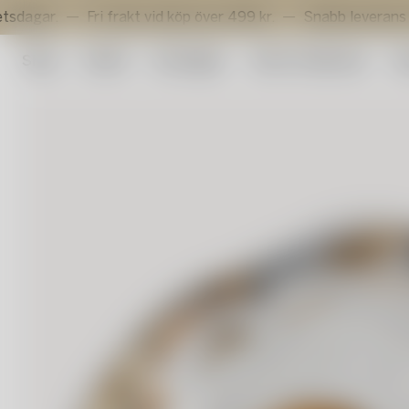
.
Fri frakt vid köp över 499 kr.
Snabb leverans inom 3 
Shop
Outlet
Konstglas
Artist Collection
Su