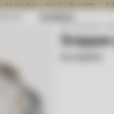
arbetsdagar.
Fri frakt vid köp över 499 kr.
Snabb levera
mmer Sale
Start
Artist Collection
Sni
Snippan
Åsa Jungnelius